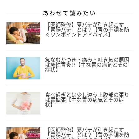
あわせて読みたい
【医師監修】夏バテが引き起こす
「胃腸バテ」とは？【胃の不調を防
ぐワンポイントアドバイス】
急なむかつき・痛み・吐き気の原因
は急性胃炎!?【主な胃の病気とその
症状】
食べ過ぎとは少し違う上腹部の張り
は胃拡張【主な胃の病気とその症
状】
【医師監修】夏バテが引き起こす
「胃腸バテ」とは？【胃の不調を防