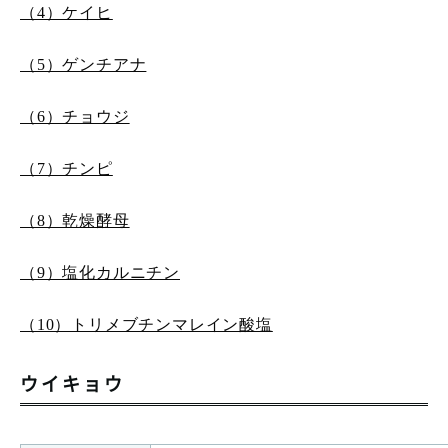
（4）ケイヒ
（5）ゲンチアナ
（6）チョウジ
（7）チンピ
（8）乾燥酵母
（9）塩化カルニチン
（10）トリメブチンマレイン酸塩
ウイキョウ