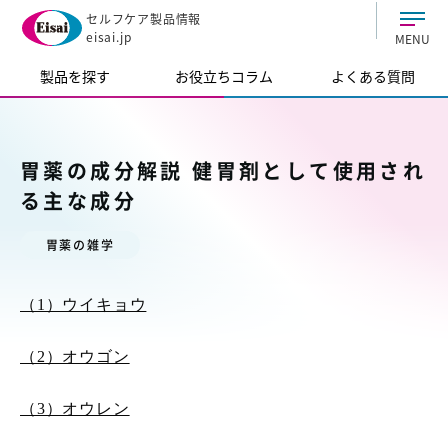
セルフケア製品情報
eisai.jp
MENU
製品を探す
お役立ちコラム
よくある質問
胃薬の成分解説 健胃剤として使用され
る主な成分
胃薬の雑学
（1）ウイキョウ
（2）オウゴン
（3）オウレン