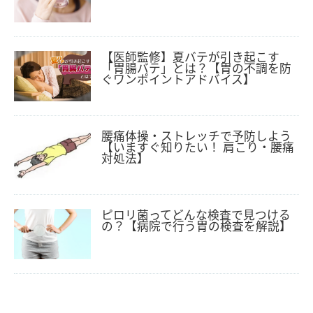
【医師監修】夏バテが引き起こす
「胃腸バテ」とは？【胃の不調を防
ぐワンポイントアドバイス】
腰痛体操・ストレッチで予防しよう
【いますぐ知りたい！ 肩こり・腰痛
対処法】
ピロリ菌ってどんな検査で見つける
の？【病院で行う胃の検査を解説】